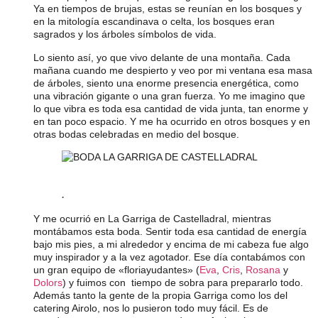
Ya en tiempos de brujas, estas se reunían en los bosques y
en la mitología escandinava o celta, los bosques eran
sagrados y los árboles símbolos de vida.
Lo siento así, yo que vivo delante de una montaña. Cada
mañana cuando me despierto y veo por mi ventana esa masa
de árboles, siento una enorme presencia energética, como
una vibración gigante o una gran fuerza. Yo me imagino que
lo que vibra es toda esa cantidad de vida junta, tan enorme y
en tan poco espacio. Y me ha ocurrido en otros bosques y en
otras bodas celebradas en medio del bosque.
.
Y me ocurrió en La Garriga de Castelladral, mientras
montábamos esta boda. Sentir toda esa cantidad de energía
bajo mis pies, a mi alrededor y encima de mi cabeza fue algo
muy inspirador y a la vez agotador. Ese día contabámos con
un gran equipo de «floriayudantes» (
Eva
,
Cris
,
Rosana
y
Dolors
) y fuimos con tiempo de sobra para prepararlo todo.
Además tanto la gente de la propia Garriga como los del
catering Airolo, nos lo pusieron todo muy fácil. Es de