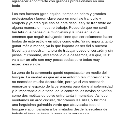
agradecer encontrarte con grandes profesionales en una
boda.
Los tres factores (gran equipo, tiempo de sobra y grandes
profesionales) fueron clave para un montaje tranquilo y
relajado y yo creo que eso se nota después y se transmite de
alguna manera en nuestro trabajo. Recuerdo que me sentí
tan feliz que pensé que mi objetivo y la línea en la que
tenemos que seguir trabajando tiene que ser solamente hacer
bodas de este estilo y en sitios como este. Ya no importa tanto
ganar más o menos, ya lo que importa es ser fiel a nuestra
filosofía y a nuestra manera de trabajar desde el corazón y sin
prisas. Y creedme, atraemos lo que deseamos, así que, 2019
va a ser un año con muy pocas bodas pero todas muy
especiales y slow.
La zona de la ceremonia quedó espectacular en medio del
bosque. La verdad es que en ese entorno tan impresionante
no necesitas mucha decoración, pero yo si veo necesario
enmarcar el espacio de la ceremonia para darle al solemnidad
y la importancia que tiene, de lo contrario los novios se verían
como dos motitas de polvo entre tanta inmensidad. Así que
montamos un arco circular, decoramos las sillas, y hicimos
una larguísima guirnalda verde que atravesaba todo el
bosque y acompañaba a los invitados desde la escalera de
bajada al bosque hasta la zona de la ceremonia.