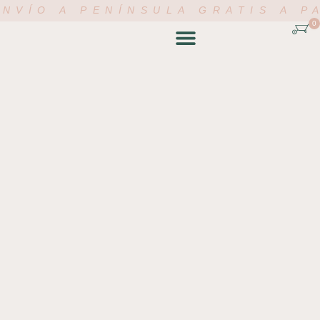
NVÍO A PENÍNSULA GRATIS A P
0
TIENDA ONLINE
ACADEMIA FLORAL
MI CUENTA