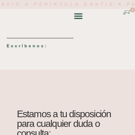
NVÍO A PENÍNSULA GRATIS A P
0
TIENDA ONLINE
ACADEMIA FLORAL
MI CUENTA
Escríbenos:
Estamos a tu disposición
para cualquier duda o
consulta: