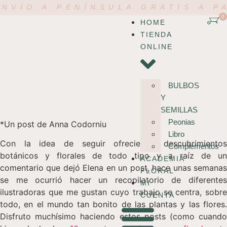
NVÍO A PENÍNSULA GRATIS A P
0
HOME
TIENDA
ONLINE
BULBOS
Y
SEMILLAS
Peonias
*Un post de Anna Codorniu
Libro
Con la idea de seguir ofreciendo descubrimientos
Complementos
botánicos y florales de todo tipo y a raíz de un
ACADEMIA
comentario que dejó Elena en un post, hace unas semanas
FLORAL
se me ocurrió hacer un recopilatorio de diferentes
MI
ilustradoras que me gustan cuyo trabajo se centra, sobre
CUENTA
todo, en el mundo tan bonito de las plantas y las flores.
Disfruto muchísimo haciendo estos posts (como cuando