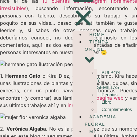
hice el de las
10 cuentas de instagram floralmente
irresistibles
), buscando información, encontrando a
personas con talento, descubriendo su trabajo y un
poquito de sus vidas… deseo que a ti también te guste
leerlos y, si sabes de otras personas cuyo trabajo
HOME
deberíamos conocer, no dudes en dejárnoslo en los
TIENDA
comentarios, aquí las dos estamos encantadas de añadir
ONLINE
personas interesantes en nuestros radares! 🙂
BULBOS
1.
Hermano Gato
o Kira Diez, que es lo mismo. Kira hac
Y
unas ilustraciones de plantas y flores sencillas, dulces, sin
SEMILLAS
excesos, con un punto
naïve
y muy bonitas. Puedes
Peonias
encontrar (y comprar) sus láminas en
su página web
y ve
Libro
sus últimos trabajos ahí y en
instagram
Complementos
ACADEMIA
FLORAL
2.
Verónica Algaba
. No es la primera vez que su nombr
MI
sale en este blog y seguramente no será la última. Ambas