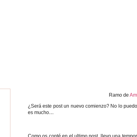
Ramo de
Amy
¿Será este post un nuevo comienzo? No lo puedo
es mucho…
Como os conté en el ultimo post, llevo una temp