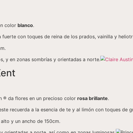
en color
blanco
.
fuerte con toques de reina de los prados, vainilla y heliot
 m.
os, y en zonas sombrías y orientadas a norte.
Kent
in ® da flores en un precioso color
rosa brillante
.
te recuerda a la esencia de te y al limón con toques de gr
 alto y un ancho de 150cm.
y orientadas a norte, así como en zonas luminosas.