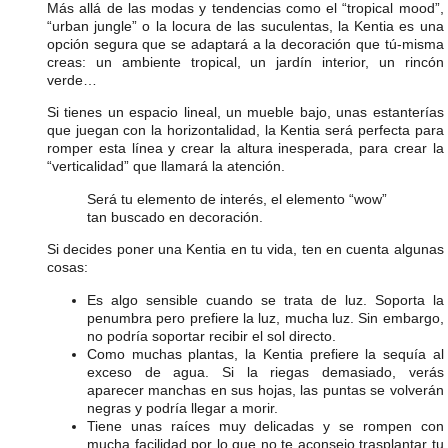
Más allá de las modas y tendencias como el “tropical mood”,
“urban jungle” o la locura de las suculentas, la Kentia es una
opción segura que se adaptará a la decoración que tú-misma
creas: un ambiente tropical, un jardín interior, un rincón
verde…
Si tienes un espacio lineal, un mueble bajo, unas estanterías
que juegan con la horizontalidad, l
a Kentia será perfecta para
romper esta línea
y crear la
altura inesperada
, para crear la
“verticalidad” que llamará la atención.
Será tu elemento de interés, el elemento “wow”
tan buscado en decoración.
Si decides poner una
Kentia
en tu vida, ten en cuenta algunas
cosas:
Es algo sensible cuando se trata de luz. Soporta la
penumbra pero prefiere la luz, mucha luz. Sin embargo,
no podría soportar recibir el sol directo.
Como muchas plantas, la Kentia prefiere la sequía al
exceso de agua. Si la riegas demasiado, verás
aparecer manchas en sus hojas, las puntas se volverán
negras y podría llegar a morir.
Tiene unas raíces muy delicadas y se rompen con
mucha facilidad por lo que no te aconsejo trasplantar tu