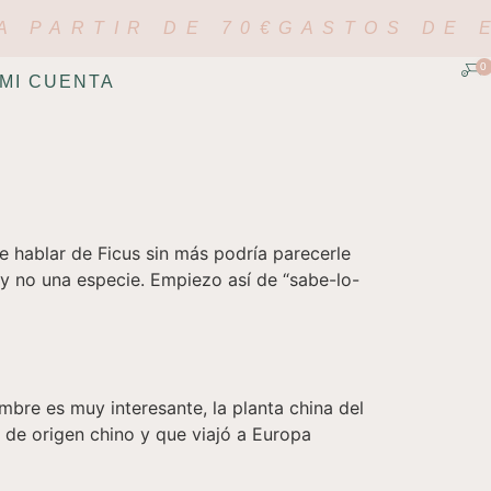
A PARTIR DE 70€
GASTOS DE E
0
MI CUENTA
ablar de Ficus sin más podría parecerle
 y no una especie. Empiezo así de “sabe-lo-
re es muy interesante, la planta china del
s de origen chino y que viajó a Europa