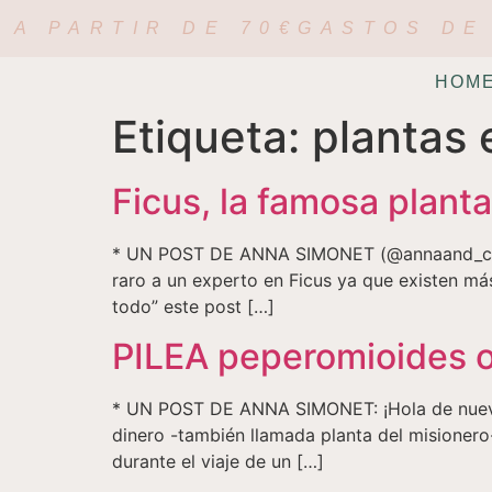
 A PARTIR DE 70€
GASTOS DE 
HOM
Etiqueta:
plantas 
Ficus, la famosa planta
* UN POST DE ANNA SIMONET (@annaand_co) ¿
raro a un experto en Ficus ya que existen má
todo” este post […]
PILEA peperomioides o
* UN POST DE ANNA SIMONET: ¡Hola de nuevo f
dinero -también llamada planta del misionero-
durante el viaje de un […]