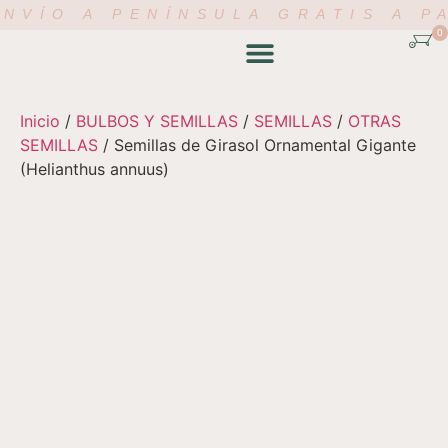
NVÍO A PENÍNSULA GRATIS A P
0
TIENDA ONLINE
ACADEMIA FLORAL
MI CUENTA
Inicio
/
BULBOS Y SEMILLAS
/
SEMILLAS
/
OTRAS
SEMILLAS
/ Semillas de Girasol Ornamental Gigante
(Helianthus annuus)