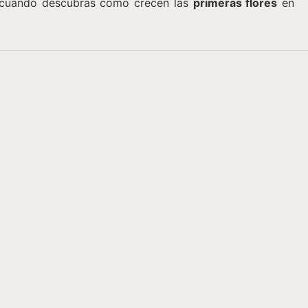
o cuando descubras cómo crecen las
primeras flores
en