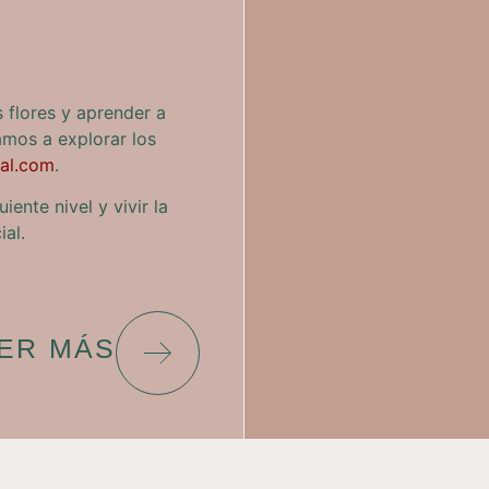
s flores y aprender a
tamos a explorar los
al.com
.
iente nivel y vivir la
ial.
ER MÁS