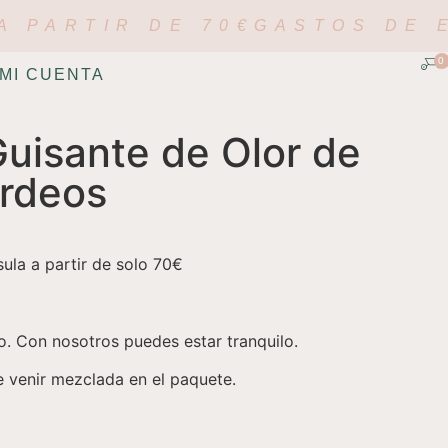
A PARTIR DE 70€
GASTOS DE E
0
MI CUENTA
Guisante de Olor de
urdeos
ula a partir de solo 70€
. Con nosotros puedes estar tranquilo.
e venir mezclada en el paquete.