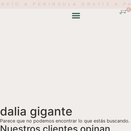
NVÍO A PENÍNSULA GRATIS A P
0
TIENDA ONLINE
ACADEMIA FLORAL
MI CUENTA
dalia gigante
Parece que no podemos encontrar lo que estás buscando.
Nuestros clientes opinan...