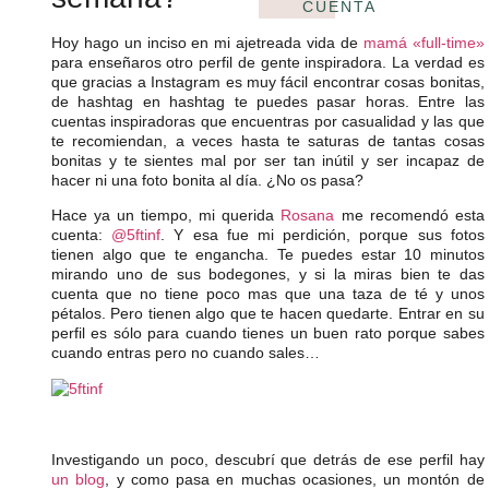
CUENTA
Hoy hago un inciso en mi ajetreada vida de
mamá «full-time»
para enseñaros otro perfil de gente inspiradora. La verdad es
que gracias a Instagram es muy fácil encontrar cosas bonitas,
de hashtag en hashtag te puedes pasar horas. Entre las
cuentas inspiradoras que encuentras por casualidad y las que
te recomiendan, a veces hasta te saturas de tantas cosas
bonitas y te sientes mal por ser tan inútil y ser incapaz de
hacer ni una foto bonita al día. ¿No os pasa?
Hace ya un tiempo, mi querida
Rosana
me recomendó esta
cuenta:
@5ftinf
. Y esa fue mi perdición, porque sus fotos
tienen algo que te engancha. Te puedes estar 10 minutos
mirando uno de sus bodegones, y si la miras bien te das
cuenta que no tiene poco mas que una taza de té y unos
pétalos. Pero tienen algo que te hacen quedarte. Entrar en su
perfil es sólo para cuando tienes un buen rato porque sabes
cuando entras pero no cuando sales…
Investigando un poco, descubrí que detrás de ese perfil hay
un blog
, y como pasa en muchas ocasiones, un montón de