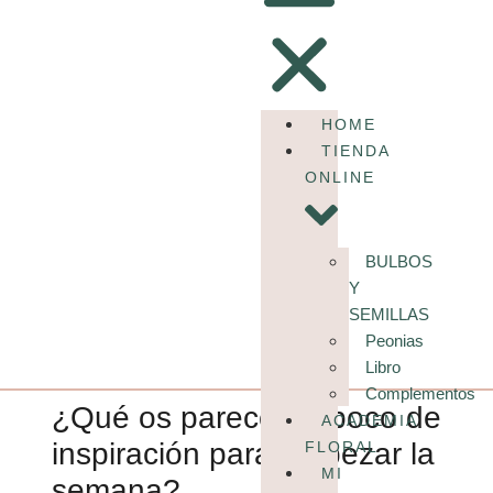
HOME
TIENDA
ONLINE
BULBOS
Y
SEMILLAS
Peonias
Libro
Complementos
¿Qué os parece un poco de
ACADEMIA
inspiración para empezar la
FLORAL
MI
semana?